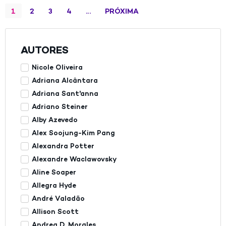
1
2
3
4
…
PRÓXIMA
AUTORES
Nicole Oliveira
Adriana Alcântara
Adriana Sant'anna
Adriano Steiner
Alby Azevedo
Alex Soojung-Kim Pang
Alexandra Potter
Alexandre Waclawovsky
Aline Soaper
Allegra Hyde
André Valadão
Allison Scott
Andrea D. Morales