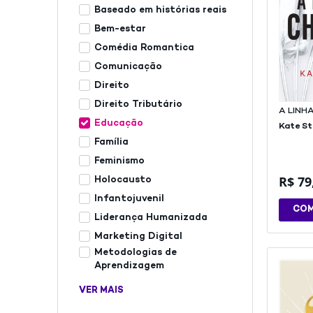
Baseado em histórias reais
Bem-estar
Comédia Romantica
Comunicação
Direito
Direito Tributário
A LINH
Educação
Kate S
Família
Feminismo
R$
79
Holocausto
Infantojuvenil
CO
Liderança Humanizada
Marketing Digital
Metodologias de
Aprendizagem
VER MAIS