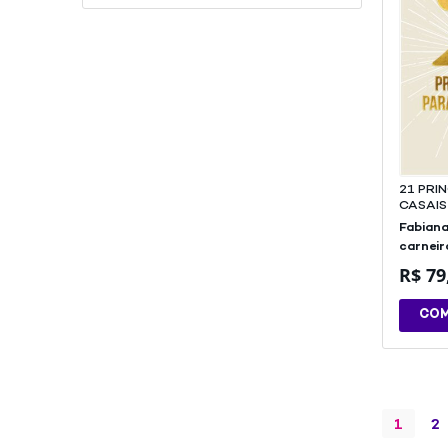
21 PRI
CASAIS
Fabiana
carneir
R$
79
CO
1
2