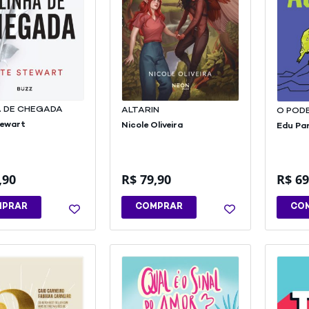
A DE CHEGADA
ALTARIN
O POD
tewart
Nicole Oliveira
Edu Pa
,90
R$
79,90
R$
69
MPRAR
COMPRAR
CO