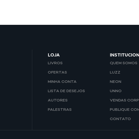
LOJA
INSTITUCIO
LIVROS
QUEM SOMOS
OFERTAS
LUZZ
MINHA CONTA
NEON
LISTA DE DESEJOS
UNNO
AUTORES
VENDAS CORP
PALESTRAS
PUBLIQUE CO
CONTATO