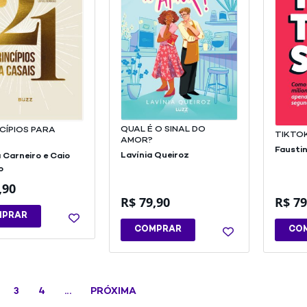
QUAL É O SINAL DO
NCÍPIOS PARA
TIKTO
AMOR?
Faustin
Lavínia Queiroz
 Carneiro e Caio
o
,90
R$
79,90
R$
79
MPRAR
COMPRAR
CO
3
4
…
PRÓXIMA