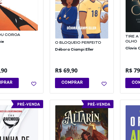
OU COROA
TIRE A
OLHO
ie
O BLOQUEIO PERFEITO
Clovis C
Débora Ciampi Eller
,90
R$
69,90
R$
79
MPRAR
COMPRAR
CO
PRÉ-VENDA
PRÉ-VENDA