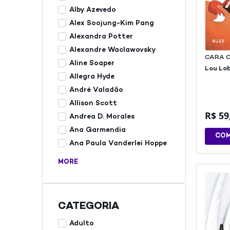
Alby Azevedo
Alex Soojung-Kim Pang
Alexandra Potter
Alexandre Waclawovsky
CARA 
Aline Soaper
Lou Lob
Allegra Hyde
André Valadão
Allison Scott
R$
59
Andrea D. Morales
Ana Garmendia
CO
Ana Paula Vanderlei Hoppe
MORE
CATEGORIA
Adulto