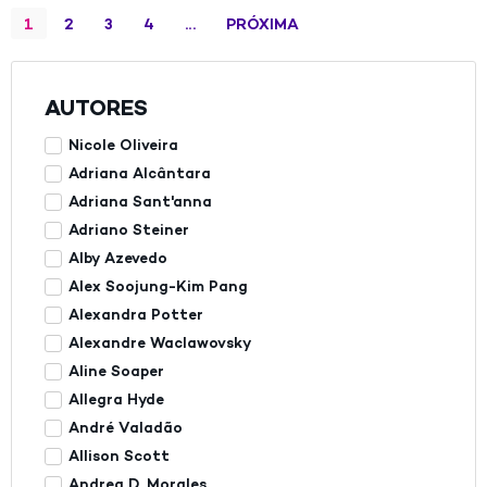
1
2
3
4
…
PRÓXIMA
AUTORES
Nicole Oliveira
Adriana Alcântara
Adriana Sant'anna
Adriano Steiner
Alby Azevedo
Alex Soojung-Kim Pang
Alexandra Potter
Alexandre Waclawovsky
Aline Soaper
Allegra Hyde
André Valadão
Allison Scott
Andrea D. Morales