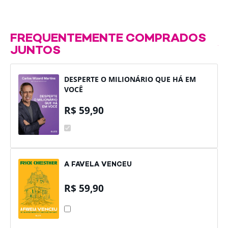
FREQUENTEMENTE COMPRADOS
JUNTOS
DESPERTE O MILIONÁRIO QUE HÁ EM
VOCÊ
R$
59,90
DESPERTE
O
MILIONÁRIO
QUE
HÁ
EM
A FAVELA VENCEU
VOCÊ
R$
59,90
A
FAVELA
VENCEU