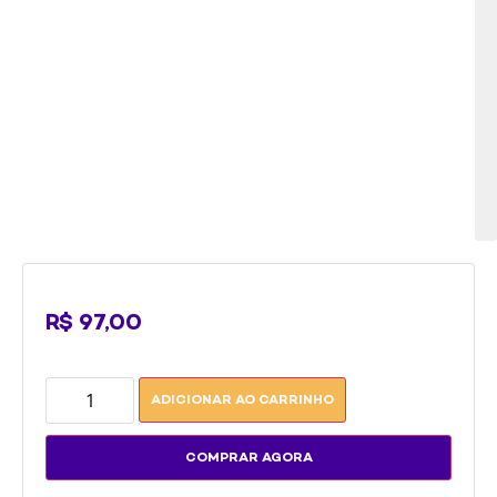
pe
da
es
c
o
lo
ha
fru
R$
97,00
ADICIONAR AO CARRINHO
COMPRAR AGORA