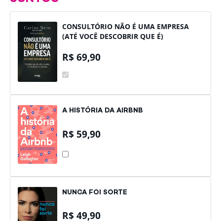
CONSULTÓRIO NÃO É UMA EMPRESA
(ATÉ VOCÊ DESCOBRIR QUE É)
R$
69,90
CONSULTÓRIO
NÃO
É
UMA
EMPRESA
(ATÉ
A HISTÓRIA DA AIRBNB
VOCÊ
DESCOBRIR
QUE
R$
59,90
É)
A
HISTÓRIA
DA
AIRBNB
NUNCA FOI SORTE
R$
49,90