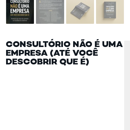
CONSULTÓRIO NÃO É UMA
Ca
Ca
Hi
Ne
EMPRESA (ATÉ VOCÊ
Li
qu
(o
,
DESCOBRIR QUE É)
n
Ne
sã
,
co
Nã
n
Fi
fa
de
me
V
A