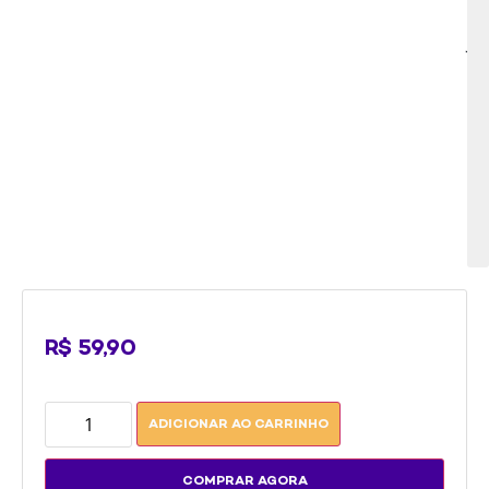
Jo
Pi
au
be
se
d
Yo
Ti
R$
59,90
ADICIONAR AO CARRINHO
COMPRAR AGORA