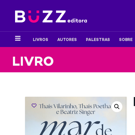
LIVROS
AUTORES
PALESTRAS
SOBRE
LIVRO