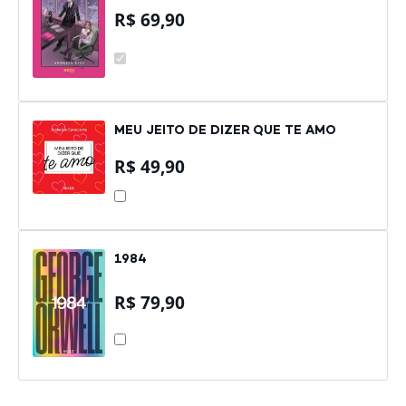
R$
69,90
ATÉ
QUE
A
MORTE
NOS
CONTRATE
MEU JEITO DE DIZER QUE TE AMO
R$
49,90
MEU
JEITO
DE
DIZER
QUE
TE
1984
AMO
R$
79,90
1984